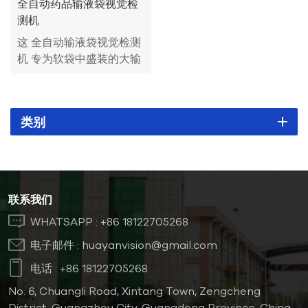
全自动药品输液袋视觉检
测机
这 全自动输液袋视觉检测
机 专为软袋中盛装的大输
液产品而设计。利用先进
的成像对比处理系统，有
效识别合格品和不良品。
类别
通过内置机制自动剔除不
良品，确保输液产品的高
质量标准和高效生产。
联系我们
WHATSAPP :
+86 18122705268
电子邮件 :
huayanvision@gmail.com
电话 :
+86 18122705268
No. 6, Chuangli Road, Xintang Town, Zengcheng
District, Guangzhou City, Guangdong Province, China