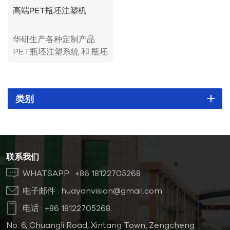
高端PET瓶坯注塑机
华研生产各种定制产品
PET瓶坯注塑系统 和 瓶坯
模具，可应用于食品饮
料、食用油、医药、化妆
品等行业。
类别
联系我们
WHATSAPP :
+86 18122705268
电子邮件 :
huayanvision@gmail.com
电话 :
+86 18122705268
No. 6, Chuangli Road, Xintang Town, Zengcheng