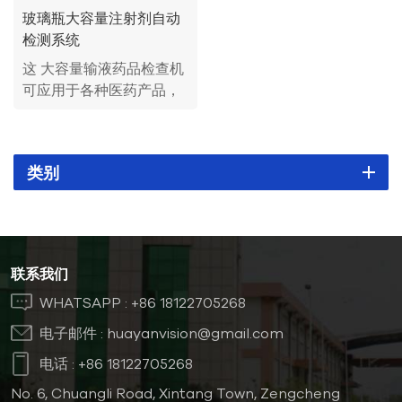
玻璃瓶大容量注射剂自动
检测系统
这 大容量输液药品检查机
可应用于各种医药产品，
包括玻璃瓶大容量输液。
该检测设备主要检测玻璃
瓶中的微小缺陷、可见异
类别
物和外观缺陷。检测原理
涉及视觉成像，利用AI模
型识别产品中存在的缺
陷，并对缺陷产品进行分
类和剔除。
联系我们
WHATSAPP :
+86 18122705268
电子邮件 :
huayanvision@gmail.com
电话 :
+86 18122705268
No. 6, Chuangli Road, Xintang Town, Zengcheng