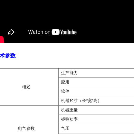
术参数
生产能力
应用
概述
软件
机器尺寸（长*宽*高）
机器重量
标称功率
电气参数
气压