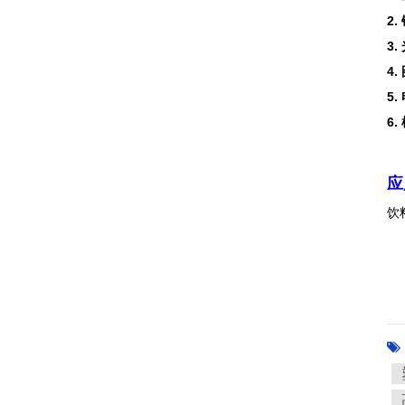
2.
3.
4.
5.
6.
应
饮