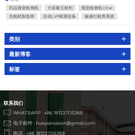
液中的异物颗粒并检测包装缺陷。然而，传统的手动操作的光检测
药品视觉检测机
大容量注射剂
视觉检测机OEM
机由于其...
光检机制造商
自动LVP检测设备
输液灯检查系统
类别
最新博客
标签
联系我们
WHATSAPP :
+86 18122705268
电子邮件 :
huayanvision@gmail.com
电话 :
+86 18122705268