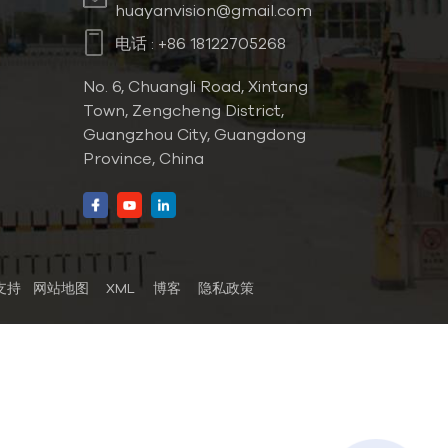
huayanvision@gmail.com
电话 :
+86 18122705268
No. 6, Chuangli Road, Xintang
Town, Zengcheng District,
Guangzhou City, Guangdong
Province, China
络支持
网站地图
XML
博客
隐私政策